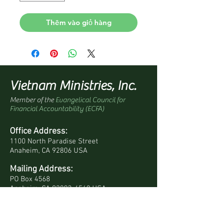
Thêm vào giỏ hàng
Vietnam Ministries, Inc.
Member of the
Evangelical Council for
Financial Accountability (ECFA)
Office Address:
1100 North Paradise Street
Anaheim, CA 92806 USA
Mailing Address:
PO Box 4568
Anaheim, CA 92803-4568 USA
Quick Links