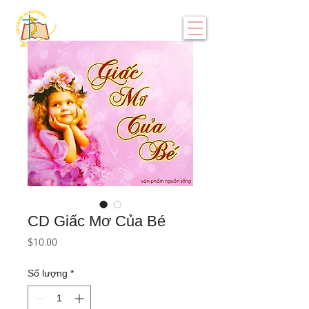
CD Giấc Mơ Của Bé
Giá
$10.00
Số lượng
*