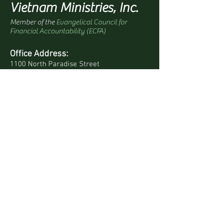
Vietnam Ministries, Inc.
Member of the
Evangelical Council for
Financial Accountability (ECFA)
Office Address:
1100 North Paradise Street
Anaheim, CA 92806 USA
Mailing Address:
PO Box 4568
Anaheim, CA 92803-4568 USA
Quick Links
Site Map
Bookstore
Daily Devotionals
Contact Us