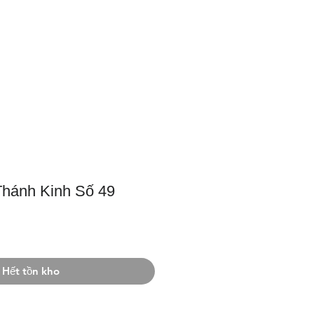
m
Dâng Hiến
Liên Lạc
hánh Kinh Số 49
Hết tồn kho