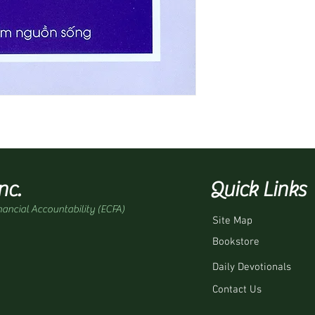
nc.
Quick Links
nancial Accountability (ECFA)
Site Map
Bookstore
Daily Devotionals
Contact Us