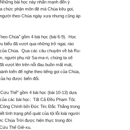
 Những bài học này nhấn mạnh đến ý
ủa chức phận môn đệ mà Chúa kêu gọi,
người theo Chúa ngày xưa nhưng cũng áp
heo Chúa” gồm 4 bài học (bài 6-9). Học
êu biểu đã vượt qua những trở ngại, rào
i của Chúa. Qua các câu chuyện về bà Ru-
m, người phụ nữ Sa-ma-ri, chúng ta sẽ
đã vượt lên trên nỗi đau buồn mất mát,
thành kiến để nghe theo tiếng gọi của Chúa,
của họ được biến đổi.
 Cứu Thế” gồm 4 bài học (bài 10-13) dựa
của các bài học: Tất Cả Đều Phạm Tội;
Công Chính bởi Đức Tin; Đắc Thắng trong
 tình trạng phổ quát của tội lỗi loài người
ức Chúa Trời được hiện thực trong đời
 Cứu Thế Giê-xu.