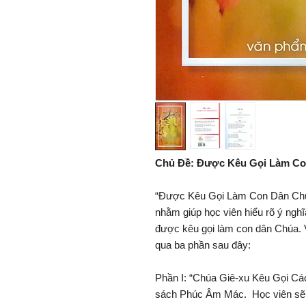
Chủ Đề: Được Kêu Gọi Làm C
“Ðược Kêu Gọi Làm Con Dân Chúa” 
nhằm giúp học viên hiểu rõ ý ngh
được kêu gọi làm con dân Chúa. V
qua ba phần sau đây:
Phần I: “Chúa Giê-xu Kêu Gọi Cá
sách Phúc Âm Mác. Học viên sẽ h