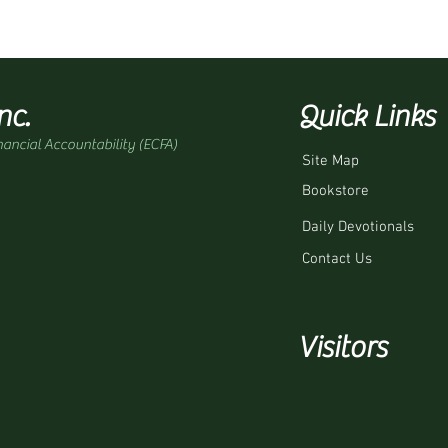
nc.
Quick Links
nancial Accountability (ECFA)
Site Map
Bookstore
Daily Devotionals
Contact Us
Visitors