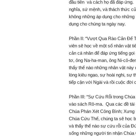
đầu tiên và cách họ đã đáp ứng.
nghĩa, sứ mệnh, và thách thức c
không những áp dụng cho những 
dụng cho chúng ta ngày nay.
Phần II: “Vượt Qua Rào Cản Để T
viên sẽ học về một số nhân vật ti
cản cá nhân để đáp ứng tiếng gọ
tơ, ông Na-ha-man, ông Ni-cô-đe
thấy thế nào những nhân vật này 
lòng kiêu ngạo, sự hoài nghi, sự 
tiếp cận với Ngài và rồi cuộc đời 
Phần III: “Sự Cứu Rỗi trong Chúa
vào sách Rô-ma. Qua các đề tài 
Chúa Phán Xét Công Bình; Xưng 
Chúa Cứu Thế, chúng ta sẽ học biết
và thấy thế nào sự cứu rỗi của Đ
sống những người tin nhận Chúa