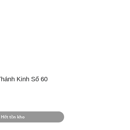
m
Dâng Hiến
Liên Lạc
hánh Kinh Số 60
Hết tồn kho