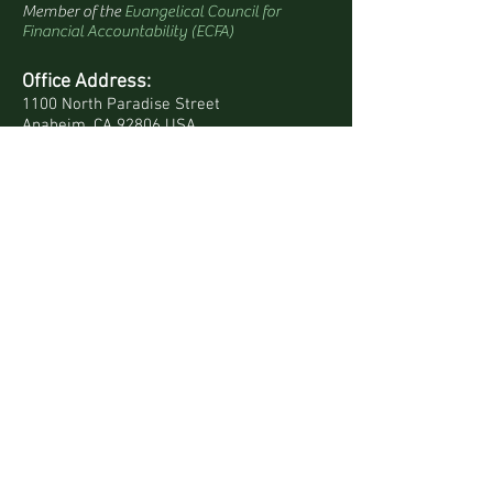
Member of the
Evangelical Council for
Financial Accountability (ECFA)
Office Address:
1100 North Paradise Street
Anaheim, CA 92806 USA
Mailing Address:
PO Box 4568
Anaheim, CA 92803-4568 USA
Quick Links
Site Map
Bookstore
Daily Devotionals
Contact Us