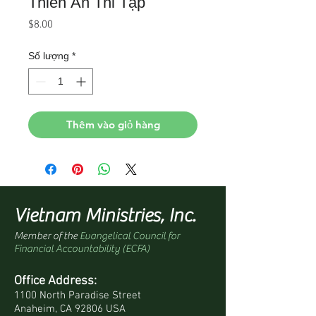
Thiên Ân Thi Tập
Giá
$8.00
Số lượng
*
Thêm vào giỏ hàng
Vietnam Ministries, Inc.
Member of the
Evangelical Council for
Financial Accountability (ECFA)
Office Address:
1100 North Paradise Street
Anaheim, CA 92806 USA