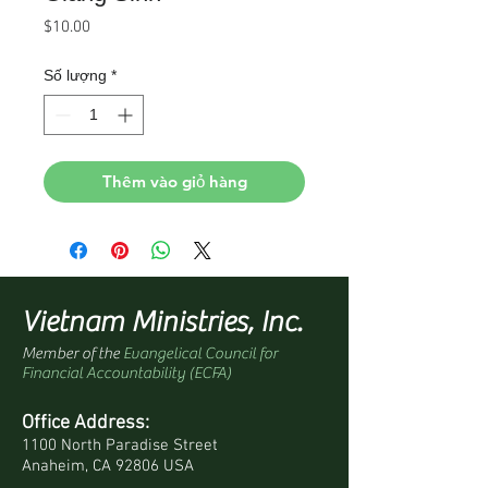
Giá
$10.00
Số lượng
*
Thêm vào giỏ hàng
Vietnam Ministries, Inc.
Member of the
Evangelical Council for
Financial Accountability (ECFA)
Office Address:
1100 North Paradise Street
Anaheim, CA 92806 USA