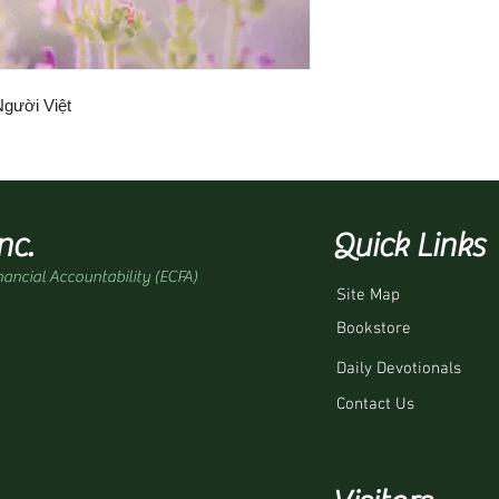
gười Việt
nc.
Quick Links
nancial Accountability (ECFA)
Site Map
Bookstore
Daily Devotionals
Contact Us