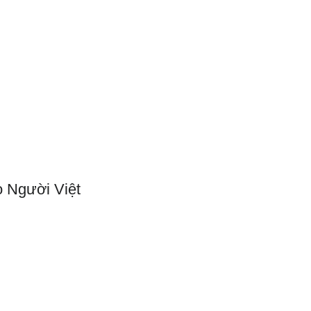
m
Dâng Hiến
Liên Lạc
 Người Việt