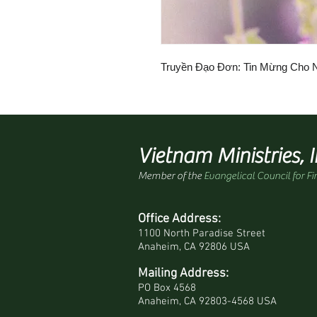
Truyền Đạo Đơn: Tin Mừng Cho N
Vietnam Ministries, I
Member of the
Evangelical Council for Fi
Office Address:
1100 North Paradise Street
Anaheim, CA 92806 USA
Mailing Address:
PO Box 4568
Anaheim, CA 92803-4568 USA