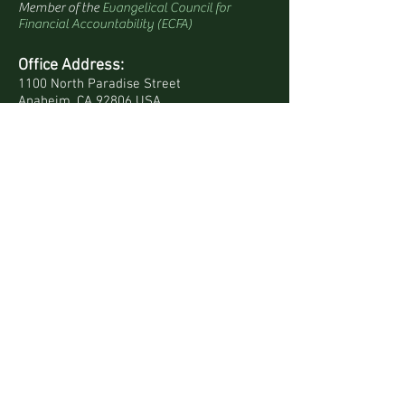
Member of the
Evangelical Council for
Financial Accountability (ECFA)
Office Address:
1100 North Paradise Street
Anaheim, CA 92806 USA
Mailing Address:
PO Box 4568
Anaheim, CA 92803-4568 USA
Quick Links
Site Map
Bookstore
Daily Devotionals
Contact Us