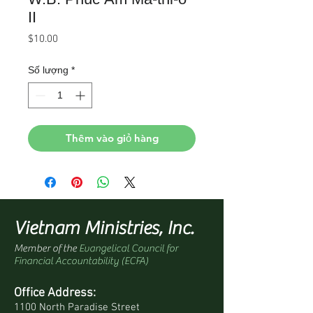
II
Giá
$10.00
Số lượng
*
Thêm vào giỏ hàng
Vietnam Ministries, Inc.
Member of the
Evangelical Council for
Financial Accountability (ECFA)
Office Address:
1100 North Paradise Street