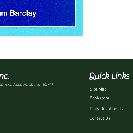
nc.
Quick Links
nancial Accountability (ECFA)
Site Map
Bookstore
Daily Devotionals
Contact Us