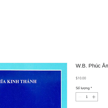
Trang Chủ
Giới Thiệu
Sản Phẩ
W.B. Phúc Âm 
Giá
$10.00
Số lượng
*