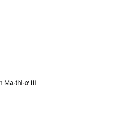
m
Dâng Hiến
Liên Lạc
Ma-thi-ơ III