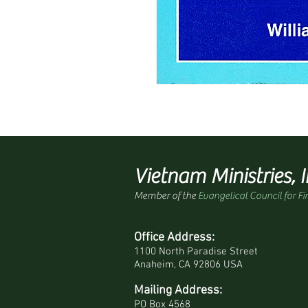
Vietnam Ministries, I
Member of the
Evangelical Council for Fi
Office Address:
1100 North Paradise Street
Anaheim, CA 92806 USA
Mailing Address:
PO Box 4568