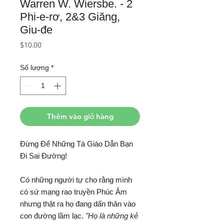
Warren W. Wiersbe. - 2
Phi-e-rơ, 2&3 Giăng,
Giu-đe
Giá
$10.00
Số lượng
*
Thêm vào giỏ hàng
Đừng Để Những Tà Giáo Dẫn Bạn
Đi Sai Đường!
Có những người tự cho rằng mình
có sứ mạng rao truyền Phúc Âm
nhưng thật ra họ đang dấn thân vào
con đường lầm lạc.
"Họ là những kẻ