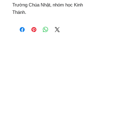
Trường Chúa Nhật, nhóm học Kinh
Thánh.
Vietnam Ministries, Inc.
Member of the
Evangelical Council for
Financial Accountability (ECFA)
Office Address:
1100 North Paradise Street
Anaheim, CA 92806 USA
Mailing Address:
PO Box 4568
Anaheim, CA 92803-4568 USA
Quick Links