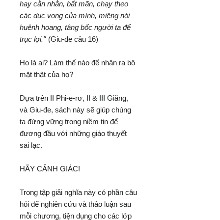
hay cằn nhằn, bất mãn, chạy theo
các dục vọng của mình, miệng nói
huênh hoang, tâng bốc người ta để
trục lợi."
(Giu-đe câu 16)
Họ là ai? Làm thế nào để nhận ra bộ
mặt thật của họ?
Dựa trên II Phi-e-rơ, II & III Giăng,
và Giu-đe, sách này sẽ giúp chúng
ta đứng vững trong niềm tin để
đương đầu với những giáo thuyết
sai lạc.
HÃY CẢNH GIÁC!
Trong tập giải nghĩa này có phần câu
hỏi để nghiên cứu và thảo luận sau
mỗi chương, tiện dụng cho các lớp