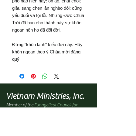
phố nào hiện nay: ồn ào, chật chội;
giàu sang chen lẫn nghèo đói; cũng
yếu đuối và tội lỗi. Nhưng Đức Chúa
Trời đã ban cho thành này sự khôn
ngoan nên họ đã đổi đời.
Đừng "khôn lanh" kiểu đời này. Hãy
khôn ngoan theo ý Chúa mới đáng
quý!
Vietnam Ministries, Inc.
Member of the
Evangelical Council for
Financial Accountability (ECFA)
Office Address:
1100 North Paradise Street