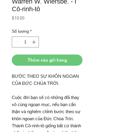
Warren W. Wiersbe. - I
Cô-rinh-tô
Giá
$10.00
Số lượng
*
Thêm vào giỏ hàng
BƯỚC THEO SỰ KHÔN NGOAN
CỦA ĐỨC CHÚA TRỜI.
Cuộc đời bạn sẽ có những đổi thay
vô cùng ngoạn mục, nếu bạn cẩn
thận và nghiêm chỉnh bước theo sự
khôn ngoan của Đức Chúa Trời.
Thành Cô-rinh-tô giống bất cứ thành