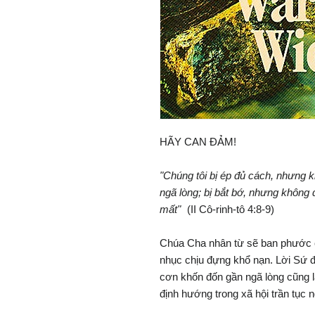
HÃY CAN ĐẢM!
"Chúng tôi bị ép đủ cách, nhưng 
ngã lòng; bị bắt bớ, nhưng không
mất"
(II Cô-rinh-tô 4:8-9)
Chúa Cha nhân từ sẽ ban phước 
nhục chịu đựng khổ nạn. Lời Sứ đồ
cơn khốn đốn gần ngã lòng cũng l
định hướng trong xã hội trần tục 