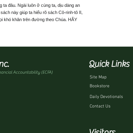
 ta đâu. Ngài luôn ở cùng ta, dịu dàng an
sách này giúp ta hiểu rõ sách Cô-rinh-tô II,
ọi khó khăn trên đường theo Chúa. HÃY
nc.
Quick Links
nancial Accountability (ECFA)
Site Map
Bookstore
Daily Devotionals
Contact Us
Visitors