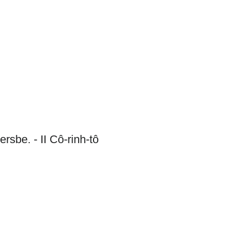
m
Dâng Hiến
Liên Lạc
rsbe. - II Cô-rinh-tô