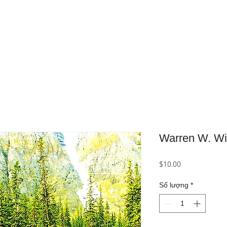
Trang Chủ
Giới Thiệu
Sản Phẩ
Warren W. Wie
Giá
$10.00
Số lượng
*