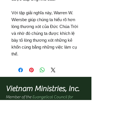
Với tập giải nghĩa này, Warren W.
Wiersbe giúp chúng ta hiểu rõ hơn
lòng thương xót của Đức Chúa Trời
và nhờ đó chúng ta được khích lệ
bày tỏ lòng thương xót những kẻ
khốn cùng bằng những việc làm cụ
thể.
Vietnam Ministries, Inc.
Member of the
Evangelical Council for
Financial Accountability (ECFA)
Office Address:
1100 North Paradise Street
Anaheim, CA 92806 USA