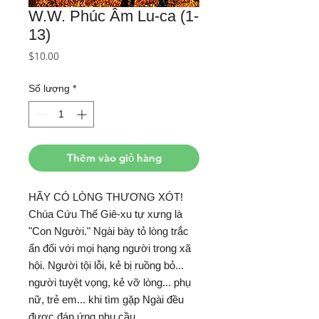
W.W. Phúc Âm Lu-ca (1-
13)
Giá
$10.00
Số lượng
*
Thêm vào giỏ hàng
HÃY CÓ LÒNG THƯƠNG XÓT!
Chúa Cứu Thế Giê-xu tự xưng là
"Con Người." Ngài bày tỏ lòng trắc
ẩn đối với mọi hạng người trong xã
hội. Người tội lỗi, kẻ bị ruồng bỏ...
người tuyệt vọng, kẻ vỡ lòng... phụ
nữ, trẻ em... khi tìm gặp Ngài đều
được đáp ứng nhu cầu.