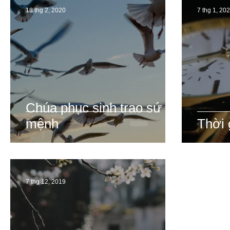
18 thg 2, 2020
7 thg 1, 20
Chúa phục sinh trao sứ
mệnh
Thời 
7 thg 12, 2019