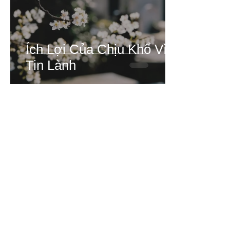
Ích Lợi Của Chịu Khổ Vì
Tin Lành