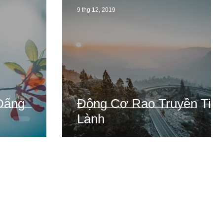
9 thg 12, 2019
Đấng
Động Cơ Rao Truyền Tin
Lành