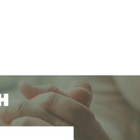
m
Dâng Hiến
Liên Lạc
H