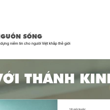
Trang Chủ
Giới Thiệu
Sản Phẩ
NGUỒN SỐNG
dựng niềm tin cho người Việt khắp thế giới
VỚI
​ THÁNH KIN
18 giờ trước