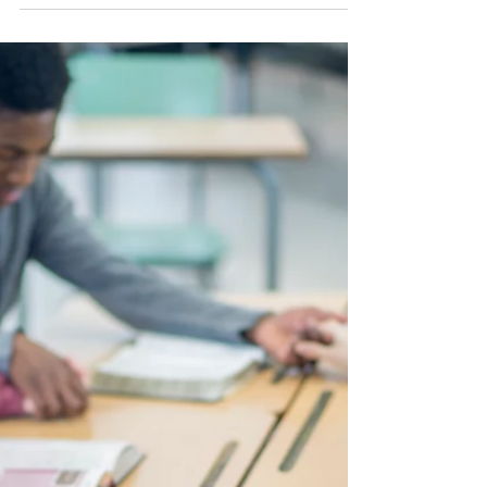
cuối cùng của muôn vật đã gần; vậy hãy
khôn ngoan tỉnh thức mà cầu nguyện.” Câu
hỏi suy ngẫm:...