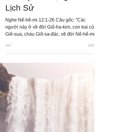
16 thg 7, 2018
Tầm Quan Trọng Của
Lịch Sử
Nghe Nê-hê-mi 12:1-26 Câu gốc: “Các
người này ở về đời Giô-ha-kim, con trai của
Giê-sua, cháu Giô-sa-đác, về đời Nê-hê-mi,
quan tổng...